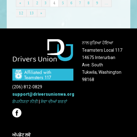
«
1
2
3
4
5
6
7
8
9
…
12
13
»
ਨਾਲ ਜੁੜਿਆ ਹੋਇਆ
Teamsters Local 117
14675 Interurban
Ave. South
Tukwila, Washington
98168
(206) 812-0829
support@driversunionwa.org
ਗੋਪਨੀਯਤਾ ਨੀਤੀ
|
ਸੇਵਾ ਦੀਆਂ ਸ਼ਰਤਾਂ
ਅੱਪਡੇਟ ਲਵੋ