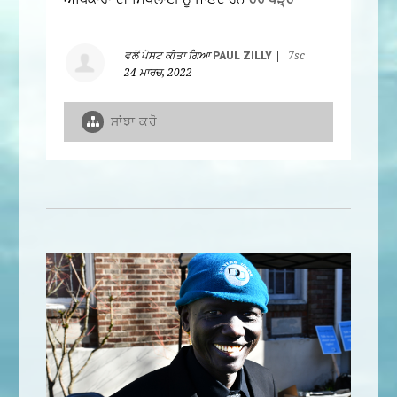
ਵਲੋਂ ਪੋਸਟ ਕੀਤਾ ਗਿਆ
PAUL ZILLY
|
7sc
24 ਮਾਰਚ, 2022
ਸਾਂਝਾ ਕਰੋ