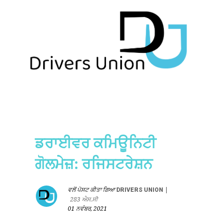
ਡਰਾਈਵਰ ਕਮਿਊਨਿਟੀ
ਗੋਲਮੇਜ਼: ਰਜਿਸਟਰੇਸ਼ਨ
ਵਲੋਂ ਪੋਸਟ ਕੀਤਾ ਗਿਆ
DRIVERS UNION
|
283 ਐਸ.ਸੀ
01 ਨਵੰਬਰ, 2021