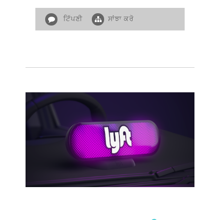
ਟਿੱਪਣੀ
ਸਾਂਝਾ ਕਰੋ