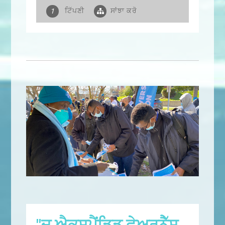
ਟਿੱਪਣੀ
ਸਾਂਝਾ ਕਰੋ
1
"ਦ ਐਕਸਪੈਂਡਿਡ ਫੇਅਰਨੈੱਸ