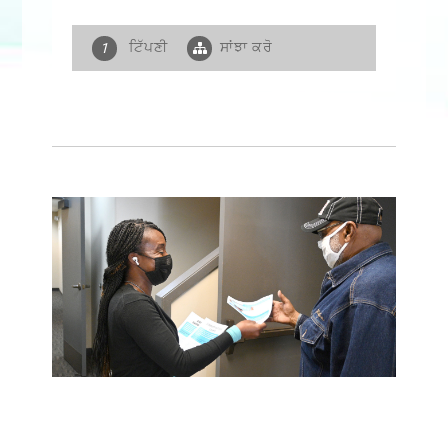
ਟਿੱਪਣੀ
ਸਾਂਝਾ ਕਰੋ
1