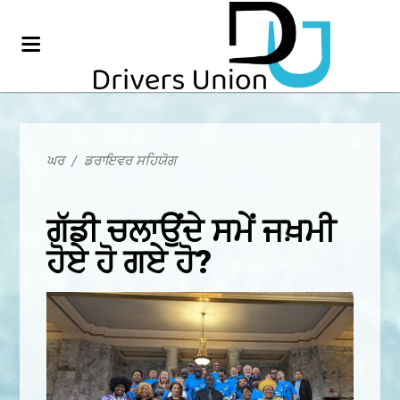
ਘਰ
/
ਡਰਾਇਵਰ ਸਹਿਯੋਗ
ਗੱਡੀ ਚਲਾਉਂਦੇ ਸਮੇਂ ਜਖ਼ਮੀ
ਹੋਏ ਹੋ ਗਏ ਹੋ?