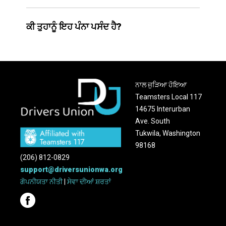
ਕੀ ਤੁਹਾਨੂੰ ਇਹ ਪੰਨਾ ਪਸੰਦ ਹੈ?
ਨਾਲ ਜੁੜਿਆ ਹੋਇਆ
Teamsters Local 117
14675 Interurban
Ave. South
Tukwila, Washington
98168
(206) 812-0829
support@driversunionwa.org
ਗੋਪਨੀਯਤਾ ਨੀਤੀ
|
ਸੇਵਾ ਦੀਆਂ ਸ਼ਰਤਾਂ