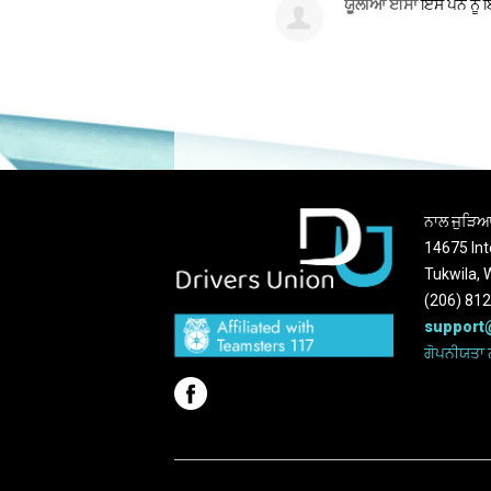
ਯੂਲੀਆ ਈਸਾ
ਇਸ ਪੰਨੇ ਨੂੰ
ਨਾਲ ਜੁੜਿ
14675 Int
Tukwila,
(206) 81
support
ਗੋਪਨੀਯਤਾ 