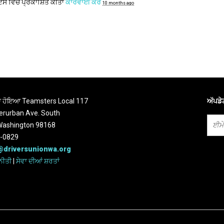
 ਇਸ ਵਿੱਚ ਪ੍ਰਕਾਸ਼ਿਤ ਕੀਤਾ
ਕਾਰਵਾਈ ਕਰੋ
10 months ago
ਆ ਹੋਇਆ Teamsters Local 117
ਅੱਪਡੇ
erurban Ave. South
 Washington 98168
2-0829
@driversunionwa.org
ਨੀਤੀ
|
ਸੇਵਾ ਦੀਆਂ ਸ਼ਰਤਾਂ