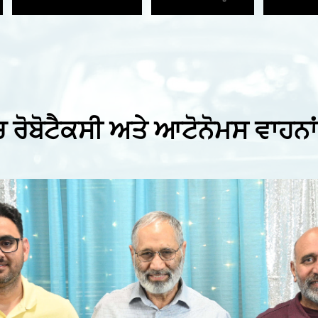
ਚ ਰੋਬੋਟੈਕਸੀ ਅਤੇ ਆਟੋਨੋਮਸ ਵਾਹਨਾਂ