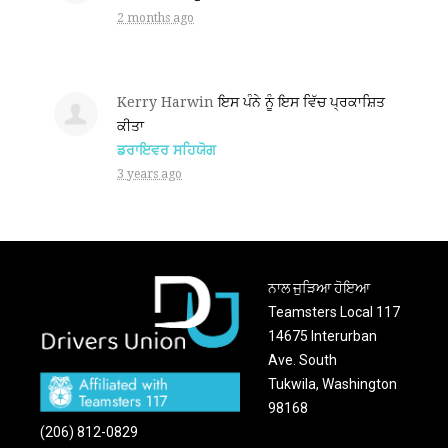
2 months ago
Kerry Harwin
ਇਸ ਪੰਨੇ ਨੂੰ ਇਸ ਵਿੱਚ ਪ੍ਰਕਾਸ਼ਿਤ
ਕੀਤਾ
ਡਰਾਇਵਰ ਸਹਿਯੋਗ
3 years ago
ਨਾਲ ਜੁੜਿਆ ਹੋਇਆ
Teamsters Local 117
14675 Interurban
Ave. South
Tukwila, Washington
98168
(206) 812-0829