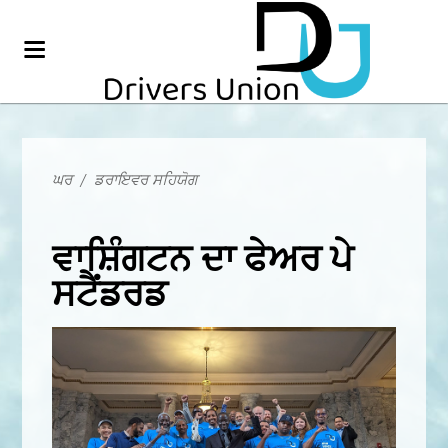
ਘਰ
/
ਡਰਾਇਵਰ ਸਹਿਯੋਗ
ਵਾਸ਼ਿੰਗਟਨ ਦਾ ਫੇਅਰ ਪੇ
ਸਟੈਂਡਰਡ