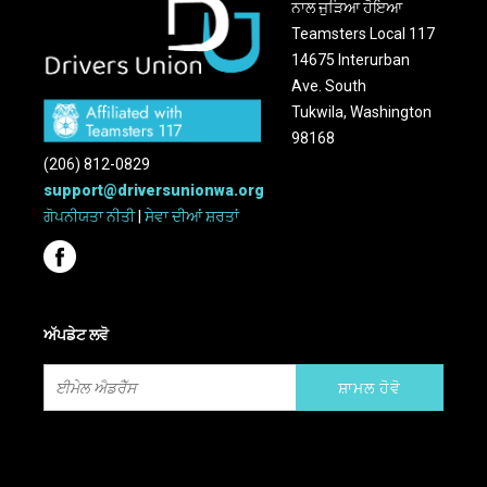
ਨਾਲ ਜੁੜਿਆ ਹੋਇਆ
Teamsters Local 117
14675 Interurban
Ave. South
Tukwila, Washington
98168
(206) 812-0829
support@driversunionwa.org
ਗੋਪਨੀਯਤਾ ਨੀਤੀ
|
ਸੇਵਾ ਦੀਆਂ ਸ਼ਰਤਾਂ
ਅੱਪਡੇਟ ਲਵੋ