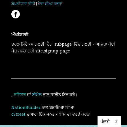
ਗੋਪਨੀਯਤਾ ਨੀਤੀ
|
ਸੇਵਾ ਦੀਆਂ ਸ਼ਰਤਾਂ
ਅੱਪਡੇਟ ਲਵੋ
ਤਰਲ ਸਿੰਟੈਕਸ ਗਲਤੀ: ਟੈਗ 'subpage' ਵਿੱਚ ਗਲਤੀ - ਅਜਿਹਾ ਕੋਈ
ਪੇਜ਼ ਸਲੱਗ ਨਹੀਂ site.signup_page
,
ਟਵਿਟਰ
ਜਾਂ
ਈਮੇਲ
ਨਾਲ ਸਾਈਨ ਇਨ ਕਰੋ।
NationBuilder
ਨਾਲ ਬਣਾਇਆ ਗਿਆ
cStreet
ਦੁਆਰਾ ਇੱਕ ਜਨਤਕ ਥੀਮ ਦੀ ਵਰਤੋਂ ਕਰਨਾ
ਪੰਜਾਬੀ