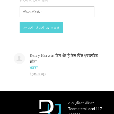
ਸਾਈਨ ਇਨ ਕਰੋ
Kerry Harwin
ਇਸ ਪੰਨੇ ਨੂੰ ਇਸ ਵਿੱਚ ਪ੍ਰਕਾਸ਼ਿਤ
ਕੀਤਾ
ਖ਼ਬਰਾਂ
4 years ago
ਨਾਲ ਜੁੜਿਆ ਹੋਇਆ
Teamsters Local 117