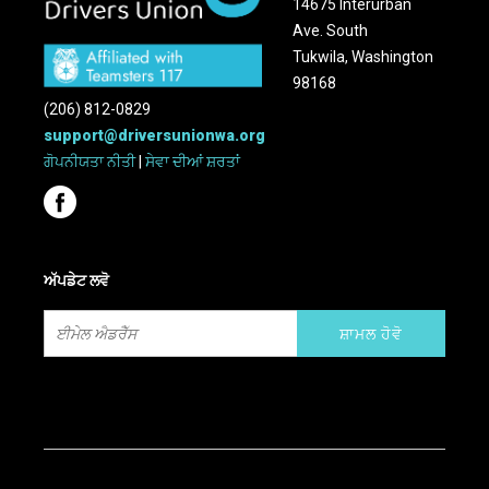
14675 Interurban
Ave. South
Tukwila, Washington
98168
(206) 812-0829
support@driversunionwa.org
ਗੋਪਨੀਯਤਾ ਨੀਤੀ
|
ਸੇਵਾ ਦੀਆਂ ਸ਼ਰਤਾਂ
ਅੱਪਡੇਟ ਲਵੋ