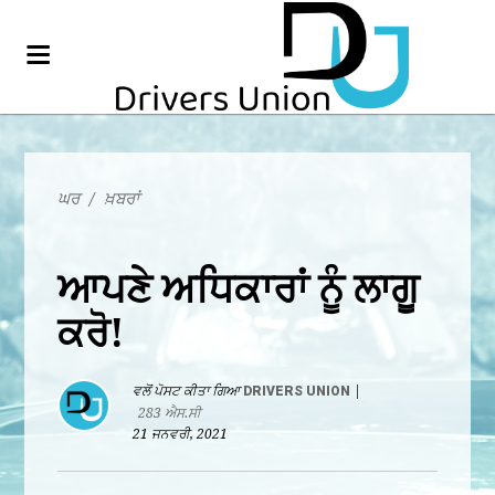
ਘਰ
/
ਖ਼ਬਰਾਂ
ਆਪਣੇ ਅਧਿਕਾਰਾਂ ਨੂੰ ਲਾਗੂ
ਕਰੋ!
ਵਲੋਂ ਪੋਸਟ ਕੀਤਾ ਗਿਆ
DRIVERS UNION
|
283 ਐਸ.ਸੀ
21 ਜਨਵਰੀ, 2021