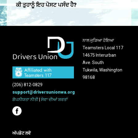
ਕੀ ਤੁਹਾਨੂੰ ਇਹ ਪੋਸਟ ਪਸੰਦ ਹੈ?
ਨਾਲ ਜੁੜਿਆ ਹੋਇਆ
Teamsters Local 117
14675 Interurban
Ave. South
Tukwila, Washington
98168
(206) 812-0829
support@driversunionwa.org
ਗੋਪਨੀਯਤਾ ਨੀਤੀ
|
ਸੇਵਾ ਦੀਆਂ ਸ਼ਰਤਾਂ
ਅੱਪਡੇਟ ਲਵੋ