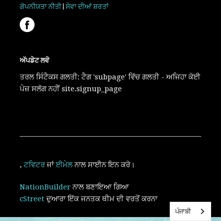
ਗੋਪਨੀਯਤਾ ਨੀਤੀ
|
ਸੇਵਾ ਦੀਆਂ ਸ਼ਰਤਾਂ
ਅੱਪਡੇਟ ਲਵੋ
ਤਰਲ ਸਿੰਟੈਕਸ ਗਲਤੀ: ਟੈਗ 'subpage' ਵਿੱਚ ਗਲਤੀ - ਅਜਿਹਾ ਕੋਈ
ਪੇਜ਼ ਸਲੱਗ ਨਹੀਂ site.signup_page
,
ਟਵਿਟਰ
ਜਾਂ
ਈਮੇਲ
ਨਾਲ ਸਾਈਨ ਇਨ ਕਰੋ।
NationBuilder
ਨਾਲ ਬਣਾਇਆ ਗਿਆ
cStreet
ਦੁਆਰਾ ਇੱਕ ਜਨਤਕ ਥੀਮ ਦੀ ਵਰਤੋਂ ਕਰਨਾ
ਪੰਜਾਬੀ