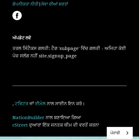
ਗੋਪਨੀਯਤਾ ਨੀਤੀ
|
ਸੇਵਾ ਦੀਆਂ ਸ਼ਰਤਾਂ
ਅੱਪਡੇਟ ਲਵੋ
ਤਰਲ ਸਿੰਟੈਕਸ ਗਲਤੀ: ਟੈਗ 'subpage' ਵਿੱਚ ਗਲਤੀ - ਅਜਿਹਾ ਕੋਈ
ਪੇਜ਼ ਸਲੱਗ ਨਹੀਂ site.signup_page
,
ਟਵਿਟਰ
ਜਾਂ
ਈਮੇਲ
ਨਾਲ ਸਾਈਨ ਇਨ ਕਰੋ।
NationBuilder
ਨਾਲ ਬਣਾਇਆ ਗਿਆ
cStreet
ਦੁਆਰਾ ਇੱਕ ਜਨਤਕ ਥੀਮ ਦੀ ਵਰਤੋਂ ਕਰਨਾ
ਪੰਜਾਬੀ