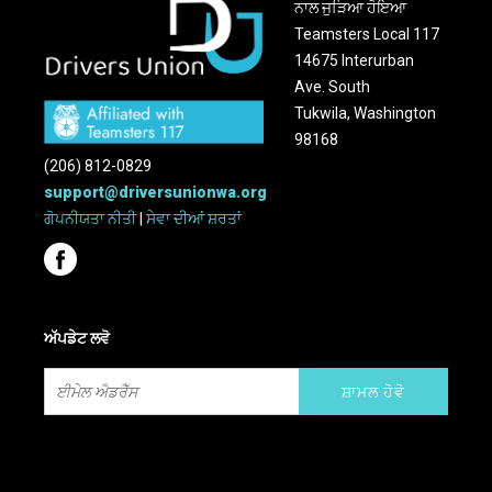
ਨਾਲ ਜੁੜਿਆ ਹੋਇਆ
Teamsters Local 117
14675 Interurban
Ave. South
Tukwila, Washington
98168
(206) 812-0829
support@driversunionwa.org
ਗੋਪਨੀਯਤਾ ਨੀਤੀ
|
ਸੇਵਾ ਦੀਆਂ ਸ਼ਰਤਾਂ
ਅੱਪਡੇਟ ਲਵੋ