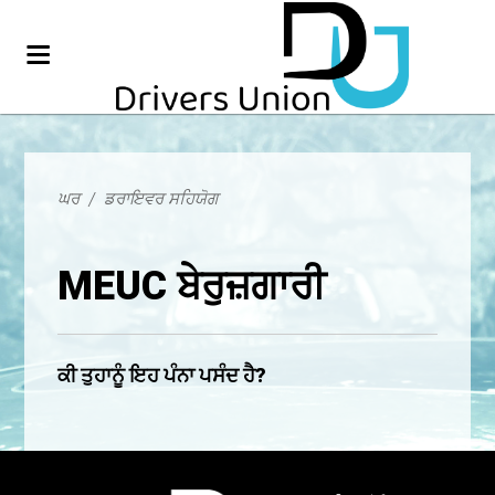
ਘਰ
/
ਡਰਾਇਵਰ ਸਹਿਯੋਗ
MEUC ਬੇਰੁਜ਼ਗਾਰੀ
ਕੀ ਤੁਹਾਨੂੰ ਇਹ ਪੰਨਾ ਪਸੰਦ ਹੈ?