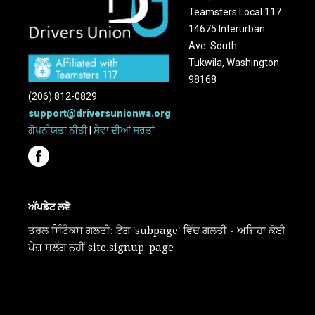
Teamsters Local 117
14675 Interurban
Ave. South
Tukwila, Washington
98168
(206) 812-0829
support@driversunionwa.org
ਗੋਪਨੀਯਤਾ ਨੀਤੀ
|
ਸੇਵਾ ਦੀਆਂ ਸ਼ਰਤਾਂ
ਅੱਪਡੇਟ ਲਵੋ
ਤਰਲ ਸਿੰਟੈਕਸ ਗਲਤੀ: ਟੈਗ 'subpage' ਵਿੱਚ ਗਲਤੀ - ਅਜਿਹਾ ਕੋਈ
ਪੇਜ਼ ਸਲੱਗ ਨਹੀਂ site.signup_page